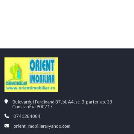
Bulevardul Ferdinand 87, bl. A4, sc. B, parter, ap. 38
ConstanÈ›a 900717
0741284084
orient_imobiliar@yahoo.com