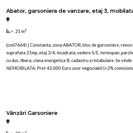
Abator, garsoniera de vanzare, etaj 3, mobilat
2
>
21 m
(cod7664) | Constanta, zona ABATOR, bloc de garsoniere, renova
suprafata 21mp, etaj 3/4, incadrata, vedere S/E, termopan, parche
cu dus, libera, clasa energetica B, cadastru si intabulare. Se vinde
NEMOBILATA. Pret 42.000 Euro usor negociabil (+2% comisionul a
Vânzări Garsoniere
2