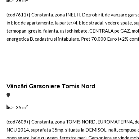
>
38 m
(cod7611) | Constanta, zona INEL II, Dezrobirii, de vanzare gar
in bloc de apartamente, la parter/4, bloc stradal, vedere spate, s
termopan, gresie, faianta, usi schimbate, CENTRALA pe GAZ, mobil
energetica B, cadastru si intabulare. Pret 70.000 Euro (+2% comis
Vânzări Garsoniere Tomis Nord
2
>
35 m
(cod7609) | Constanta, zona TOMIS NORD, EUROMATERNA, de v
NOU 2014, suprafata 35mp, situata la DEMISOL inalt, compusa di
open space, baie cu geam, ferestre mari. Garsoniera se vinde mobil