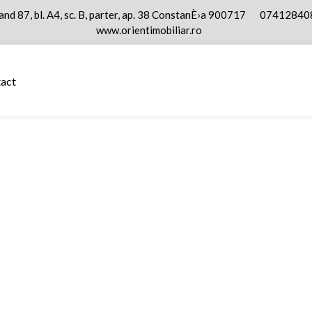
nd 87, bl. A4, sc. B, parter, ap. 38 ConstanÈ›a 900717
07412840
www.orientimobiliar.ro
act