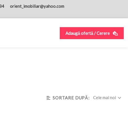
84
orient_imobiliar@yahoo.com
Adaugă ofertă / Cerere
Cele mai noi
SORTARE DUPĂ: