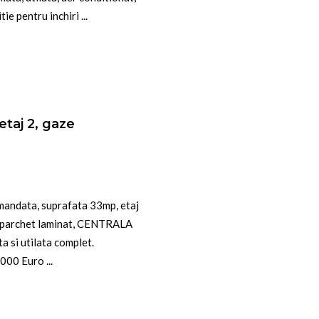
 pentru inchiri ...
taj 2, gaze
andata, suprafata 33mp, etaj
ta, parchet laminat, CENTRALA
a si utilata complet.
000 Euro ...