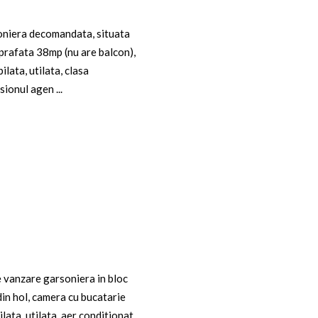
soniera decomandata, situata
uprafata 38mp (nu are balcon),
ata, utilata, clasa
ionul agen ...
anzare garsoniera in bloc
n hol, camera cu bucatarie
ata, utilata, aer conditionat,