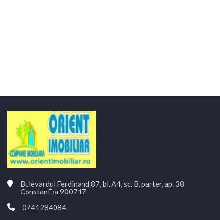
Bulevardul Ferdinand 87, bl. A4, sc. B, parter, ap. 38
ConstanÈ›a 900717
0741284084