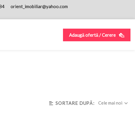
84
orient_imobiliar@yahoo.com
Adaugă ofertă / Cerere
Cele mai noi
SORTARE DUPĂ: