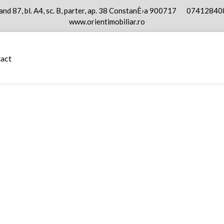
nd 87, bl. A4, sc. B, parter, ap. 38 ConstanÈ›a 900717
07412840
www.orientimobiliar.ro
act