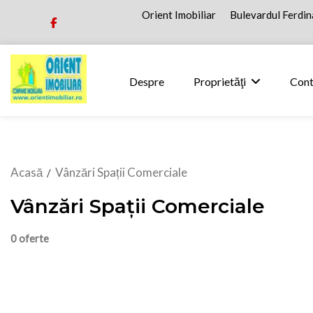
Orient Imobiliar
Bulevardul Ferdina
Despre
Proprietăţi
Cont
Acasă
Vânzări Spații Comerciale
/
Vânzări Spații Comerciale
0 oferte